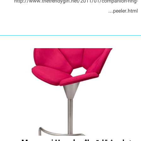
http://www.thetrendygirl.net/2011/01/companion-ring-
peeler.html...