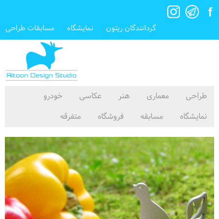
گردانندگان ریتون
نمایشگاه
مسابقات طراحی
طراحی
معماری
هنر
عکاسی
خودرو
نمایشگاه
مسابقه
فروشگاه
متفرقه