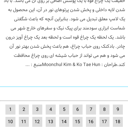
حقیقت یک چراغ قوه با یک پوشش اضافی بر روی آن می باشد. با باد
شدن لایه داخلی و پخش شدن پرتوهای نور در آن، این محصول به
یک لامپ معلق تبدیل می شود. بنابراین آنچه که باعث شگفتی
شماست ابزاری سودمند برای پیک نیک و سفرهای خارج شهر می
باشد. یک لحظه یک چراغ قوه است و لحظه بعد یک چراغ آویز درون
چادر. بادکنک روی حباب چراغ، هم باعث پخش شدن بهتر نور آن
می شود و هم می تواند از حباب شیشه ای روی چراغ محافظت
کند.طراحان : Moonchul Kim & Ko Tae Hunمنبع : ...
1
2
3
4
5
6
7
8
9
10
11
12
13
14
15
16
17
18