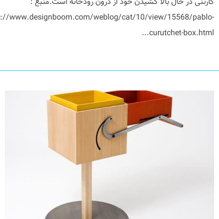
کارتنی در حال بالا کشیدن خود از درون رودخانه است.منبع :
p://www.designboom.com/weblog/cat/10/view/15568/pablo-
curutchet-box.html...