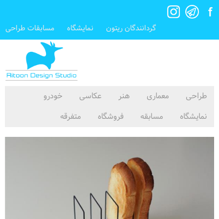
گردانندگان ریتون
نمایشگاه
مسابقات طراحی
طراحی
معماری
هنر
عکاسی
خودرو
نمایشگاه
مسابقه
فروشگاه
متفرقه