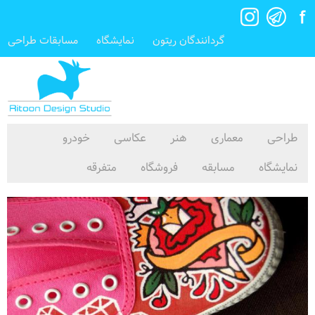
گردانندگان ریتون
نمایشگاه
مسابقات طراحی
طراحی
معماری
هنر
عکاسی
خودرو
نمایشگاه
مسابقه
فروشگاه
متفرقه