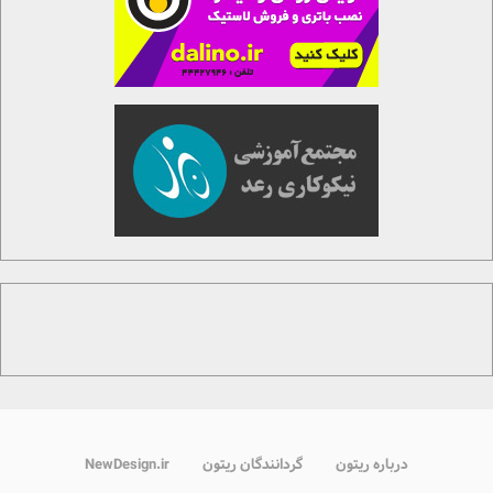
درباره ریتون
گردانندگان ریتون
NewDesign.ir