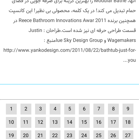
آنها، Modular Bathe را بهترین گزینه برای صرفه جویی در فضای
حمام تبدیل می کند! در یک کلمه، محصولی بی نظیر! این کانسپت
همچنین برنده 2011 Reece Bathroom Innovations Awar در
قسمت طراحی حرفه ای نیز شده است.طراحان : Justin
Wagemakers و lue Sky Design Groupمنبع :
http://www.yankodesign.com/2011/08/22/bathtub-just-for-
you...
1
2
3
4
5
6
7
8
9
10
11
12
13
14
15
16
17
18
19
20
21
22
23
24
25
26
27