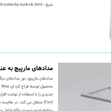
منبع : http://www.trendsnow.net/2011/09/switch-notes-by-suck-uk.html...
مدادهای مارپیچ به عن
مدادهای مارپیچ، دور مدادهای دیگر
جدیدی را با استفاده از نوشت افز
(Fun) منتقل می کند. در مقایس
ساخته شده، نیست، بلکه شامل دید 