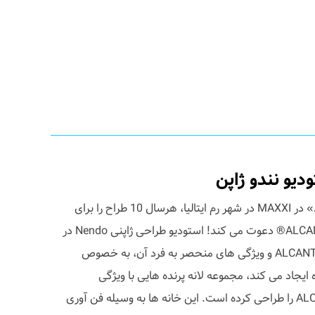
ودیو نندو ژاپن
نمایشگاه «آیا می توانید تصور کنید» در MAXXI در شهر رم ایتالیا، هرسال 10 طراح را برای
خلق آثار جدیدی به وسیله ALCANTARA® دعوت می کند! استودیو طراحی ژاپنی Nendo در
این پروژه با بررسی ورقه های ALCANTARA و ویژگی های منحصر به فرد آن، به خصوص
جاد می کند، مجموعه لانه پرنده هایی با ویژگی
چسبندگی با استفاده از ALCANTARA را طراحی کرده است. این خانه ها به وسیله فن آوری