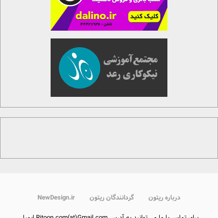
درباره ریتون
گردانندگان ریتون
NewDesign.ir