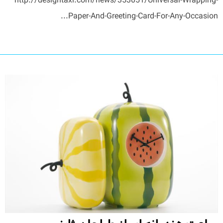
http://designtaxi.com/news/353051/Universal-Wrapping-
Paper-And-Greeting-Card-For-Any-Occasion...