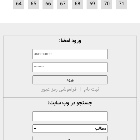
64
65
66
67
68
69
70
71
ورود اعضا:
ثبت نام
|
فراموشی رمز عبور
جستجو در وب سایت: