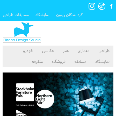
گردانندگان ریتون
نمایشگاه
مسابقات طراحی
طراحی
معماری
هنر
عکاسی
خودرو
نمایشگاه
مسابقه
فروشگاه
متفرقه