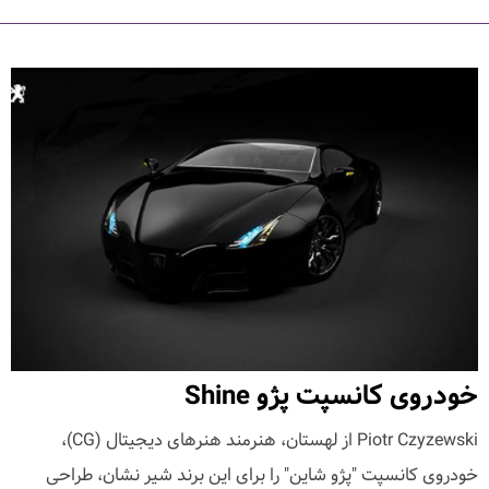
خودروی کانسپت پژو Shine
Piotr Czyzewski از لهستان، هنرمند هنرهای دیجیتال (CG)،
خودروی کانسپت "پژو شاین" را برای این برند شیر نشان، طراحی