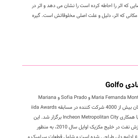
ایی که اثر را احاطه کرده است را نشان می دهد و اثر در
مکانی که اثر، دلیل و علت اصلی مخلوقاتش است. گیره
Golfo
مجموعه انتقادی Golfo اثری از Maria Fernanda Montiel و Sofia Prado و Mariana
Armella از مکزیک، یکی از برگزیدگان بیش از 4000 شرکت کننده در مسابقه iida Awards
2010 است، که توسط دیزاین بوم با همکاری Incheon Metropolitan City برگزار شد. این
مجموعه با الهام گرفتن از مساله ریزش نفت در خلیج مکزیک اوایل سال 2010، به منظور
ع ادامه دار، طراحی شده است و شامل قطعات سرامیک و