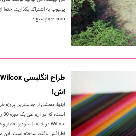
tree.comپمنبع : ...
اش!
است
Wilcox در خانه، استودیو، قط
اطرافش یافته، ساخته است. این م