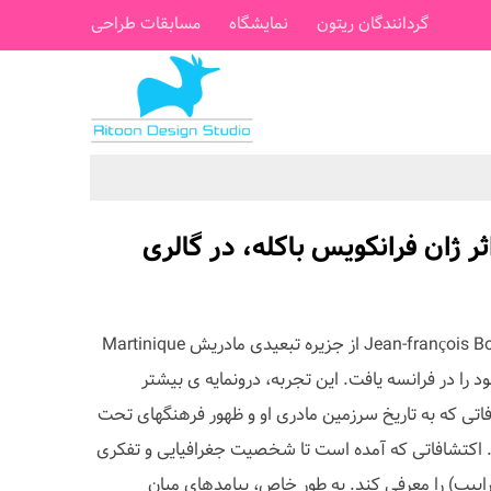
گردانندگان ریتون
نمایشگاه
مسابقات طراحی
ر ژان فرانکویس باکله، در گالری
به عنوان یک نوجوان 15 ساله، Jean-françois Boclé از جزیره تبعیدی مادریش Martinique
ود را در فرانسه یافت. این تجربه، درونمایه ی بیشتر
اتی که به تاریخ سرزمین مادری او و ظهور فرهنگهای تحت
. اکتشافاتی که آمده است تا شخصیت جغرافیایی و تفکری
راییب) را معرفی کند. به طور خاص، پیامدهای میان