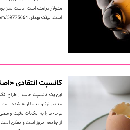
مدولار درآمده است. دست ساز بودن 
است. لینک ویدئو: http://vimeo.com/59775664 منبع : ...
کانسپت انتقادی «اصلا
معاصر ترنتو ایتالیا ارائه شده است
توجه ما را به امکانات مثبت و من
از جامعه امروز است و ممکن است 