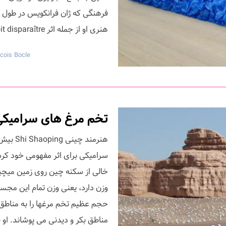
فرهنگی که ژان فرانکویس در طول رش
هنری او از جمله اثر tout doit disparaître (همه چیز باید برود) یافت. یک اثر برپا ...
cois Bocle
تخم مرغ های سرامیکی، اثر ه
سرامیکی برای اثر مفهومی خود کرده
حجم عظیم تخم مرغها را به مناطق 
مناطق بکر و دیدنی می پوشاند. او ب