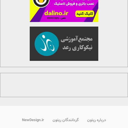
درباره ریتون
گردانندگان ریتون
NewDesign.ir