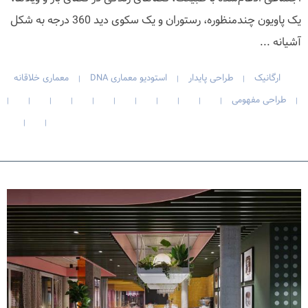
یک پاویون چندمنظوره، رستوران و یک سکوی دید 360 درجه به شکل
آشیانه ...
ارگانیک
طراحی پایدار
استودیو معماری DNA
معماری خلاقانه
|
|
|
طراحی مفهومی
|
|
|
|
|
|
|
|
|
|
|
|
|
|